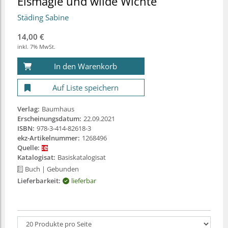
Eismagie und wilde Wichte
Städing Sabine
14,00 €
inkl. 7% MwSt.
In den Warenkorb
Auf Liste speichern
Verlag:
Baumhaus
Erscheinungsdatum:
22.09.2021
ISBN:
978-3-414-82618-3
ekz-Artikelnummer:
1268496
Quelle:
Katalogisat:
Basiskatalogisat
Buch
| Gebunden
Lieferbarkeit:
lieferbar