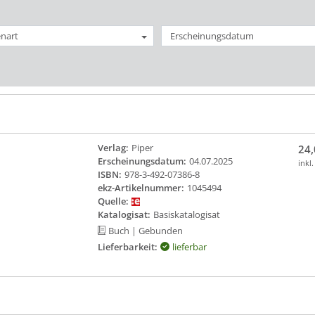
nart
Erscheinungsdatum
Verlag:
Piper
24,
Erscheinungsdatum:
04.07.2025
inkl
ISBN:
978-3-492-07386-8
ekz-Artikelnummer:
1045494
Quelle:
Katalogisat:
Basiskatalogisat
Buch
| Gebunden
Lieferbarkeit:
lieferbar