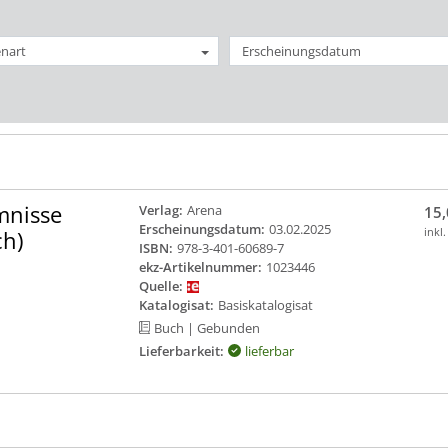
nart
Erscheinungsdatum
mnisse
Verlag:
Arena
15,
Erscheinungsdatum:
03.02.2025
inkl
ch)
ISBN:
978-3-401-60689-7
ekz-Artikelnummer:
1023446
Quelle:
Katalogisat:
Basiskatalogisat
Buch
| Gebunden
Lieferbarkeit:
lieferbar