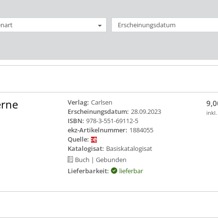
nart
Erscheinungsdatum
erne
Verlag:
Carlsen
9,0
Erscheinungsdatum:
28.09.2023
inkl
ISBN:
978-3-551-69112-5
ekz-Artikelnummer:
1884055
Quelle:
Katalogisat:
Basiskatalogisat
Buch
| Gebunden
Lieferbarkeit:
lieferbar