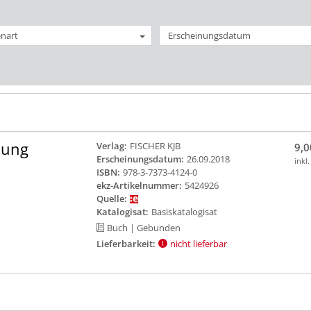
nart
Erscheinungsdatum
hung
Verlag:
FISCHER KJB
9,0
Erscheinungsdatum:
26.09.2018
inkl
ISBN:
978-3-7373-4124-0
ekz-Artikelnummer:
5424926
Quelle:
Katalogisat:
Basiskatalogisat
Buch
| Gebunden
Lieferbarkeit:
nicht lieferbar